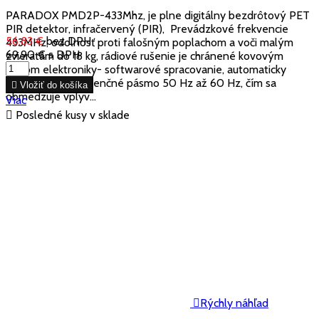
PARADOX PMD2P-433Mhz, je plne digitálny bezdrôtový PET
PIR detektor, infračervený (PIR), Prevádzkové frekvencie
56,83 €
bez DPH
433MHz, odolnosť proti falošným poplachom a voči malým
69,90 €
s DPH
zvieratám do 18 kg, rádiové rušenie je chránené kovovým
krytom elektroniky- softwarové spracovanie, automaticky
neakceptuje frekvenčné pásmo 50 Hz až 60 Hz, čím sa

Vložiť do košíka
obmedzuje vplyv...
Viac

Posledné kusy v sklade

Rýchly náhľad