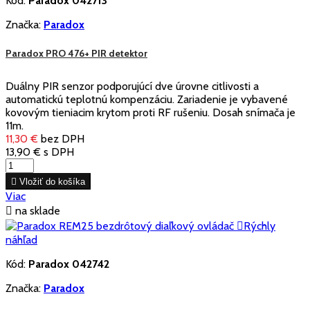
Kód:
Paradox 042713
Značka:
Paradox
Paradox PRO 476+ PIR detektor
Duálny PIR senzor podporujúcí dve úrovne citlivosti a
automatickú teplotnú kompenzáciu. Zariadenie je vybavené
kovovým tieniacim krytom proti RF rušeniu. Dosah snímača je
11m.
11,30 €
bez DPH
13,90 €
s DPH

Vložiť do košíka
Viac

na sklade

Rýchly
náhľad
Kód:
Paradox 042742
Značka:
Paradox