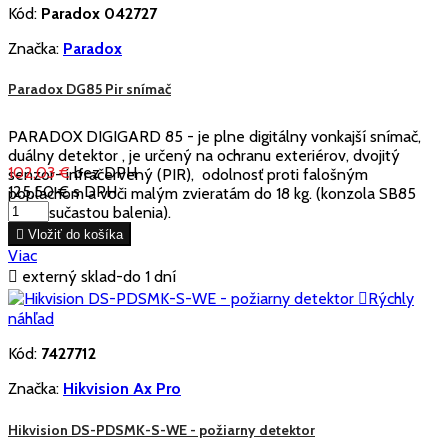
Kód:
Paradox 042727
Značka:
Paradox
Paradox DG85 Pir snímač
PARADOX DIGIGARD 85 - je plne digitálny vonkajší snímač,
duálny detektor , je určený na ochranu exteriérov, dvojitý
102,03 €
bez DPH
senzor- infračervený (PIR), odolnosť proti falošným
125,50 €
s DPH
poplachom a voči malým zvieratám do 18 kg. (konzola SB85
nie je sučastou balenia).

Vložiť do košíka
Viac

externý sklad-do 1 dní

Rýchly
náhľad
Kód:
7427712
Značka:
Hikvision Ax Pro
Hikvision DS-PDSMK-S-WE - požiarny detektor