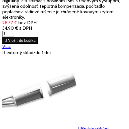
digitalný PIR snímač s dosahom 15m, s reléovým výstupom,
zvýšená odolnosť, teplotná kompenzácia, počítadlo
poplachov, rádiové rušenie je chránené kovovým krytom
elektroniky.
28,37 €
bez DPH
34,90 €
s DPH

Vložiť do košíka
Viac

externý sklad-do 1 dní

Rýchly náhľad