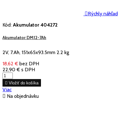

Rýchly náhľad
Kód:
Akumulator 404272
Akumulator DM12-7Ah
2V, 7.Ah, 151x65x93.5mm 2.2 kg
18,62 €
bez DPH
22,90 €
s DPH

Vložiť do košíka
Viac

Na objednávku