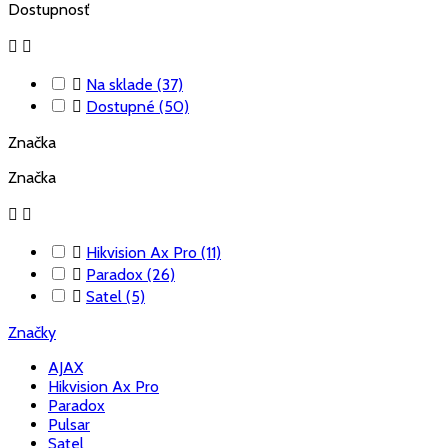
Dostupnosť



Na sklade
(37)

Dostupné
(50)
Značka
Značka



Hikvision Ax Pro
(11)

Paradox
(26)

Satel
(5)
Značky
AJAX
Hikvision Ax Pro
Paradox
Pulsar
Satel