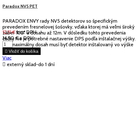
Paradox NV5 PET
PARADOX ENVY rady NV5 detektorov so špecifickým
prevedením fresnelovej šošovky, vďaka ktorej má veľmi široký
12,11 €
bez DPH
záber 102° a dosahu až 12m. V dôsledku tohto prevedenia
14,90 €
s DPH
čočky nie je potrebné nastavenie DPS podľa inštalačnej výšky.
Pre maximálny dosah musí byť detektor inštalovaný vo výške
2,5 m a vyššie.

Vložiť do košíka
Viac

externý sklad-do 1 dní