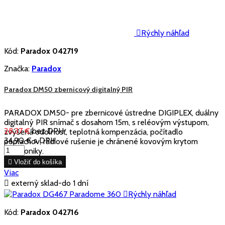

Rýchly náhľad
Kód:
Paradox 042719
Značka:
Paradox
Paradox DM50 zbernicový digitalný PIR
PARADOX DM50- pre zbernicové ústredne DIGIPLEX, duálny
digitalný PIR snímač s dosahom 15m, s reléovým výstupom,
28,37 €
bez DPH
zvýšená odolnosť, teplotná kompenzácia, počítadlo
34,90 €
s DPH
poplachov, rádiové rušenie je chránené kovovým krytom
elektroniky.

Vložiť do košíka
Viac

externý sklad-do 1 dní

Rýchly náhľad
Kód:
Paradox 042716