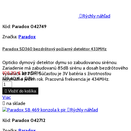

Rýchly náhľad
Kód:
Paradox 042749
Značka:
Paradox
Paradox SD360 bezdrôtový požiarný detektor 433MHz
Opticko dymový detektor dymu so zabudovanou sirénou.
Zariadenie má zabudovanú 85dB sirénu a dosah bezdrôtového
105,20 €
bez DPH
vysielača až 70m. Súčasťou je 3V batéria s životnosťou
129,40 €
s DPH
minimálne jeden rok. Pracovná frekvencia je 434MHz.

Vložiť do košíka
Viac

na sklade

Rýchly náhľad
Kód:
Paradox 042712
Značka:
Paradox