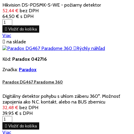
Hikvision DS-PDSMK-S-WE - požiarny detektor
52,44 €
bez DPH
64,50 €
s DPH

Vložiť do košíka
Viac

na sklade

Rýchly náhľad
Kód:
Paradox 042716
Značka:
Paradox
Paradox DG467 Paradome 360
Digitálny detektor pohybu s uhlom záberu 360°. Možnosť
zapojenia ako N.C. kontakt, alebo na BUS zbernicu
32,48 €
bez DPH
39,95 €
s DPH

Vložiť do košíka
Viac