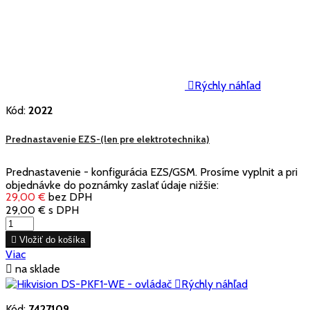

Rýchly náhľad
Kód:
2022
Prednastavenie EZS-(len pre elektrotechnika)
Prednastavenie - konfigurácia EZS/GSM. Prosíme vyplnit a pri
objednávke do poznámky zaslať údaje nižšie:
29,00 €
bez DPH
29,00 €
s DPH

Vložiť do košíka
Viac

na sklade

Rýchly náhľad
Kód:
7427109