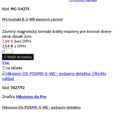
Kód:
MG 04275
MG kontakt B-2-WR plastový závrtný
Závrtný magnetický kontakt krátky masívny pre kovové dvere-
okná, dosah 2cm.
2,88 €
bez DPH
3,54 €
s DPH

Vložiť do košíka
Viac

na sklade

Rýchly
náhľad
Kód:
7427712
Značka:
Hikvision Ax Pro
Hikvision DS-PDSMK-S-WE - požiarny detektor