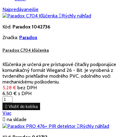
Najpredávanejšie

Rýchly náhľad
Kód:
Paradox 1042736
Značka:
Paradox
Paradox C704 kľúčenka
Kľúčenka je určená pre prístupové čítačky podporujúce
komunikačný formát Wiegand 26 - Bit. Je vyrobená z
tvrdeného priehľadne modrého PVC, odolného voči
mechanickému poškodeniu.
5,28 €
bez DPH
6,50 €
s DPH

Vložiť do košíka
Viac

na sklade

Rýchly náhľad