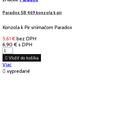
Paradox SB 469 konzola k pir
Konzola k Pir snímačom Paradox
5,61 €
bez DPH
6,90 €
s DPH

Vložiť do košíka
Viac

vypredané