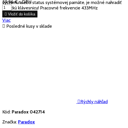
59,96 €
s DPH
systému alebo status systémovej pamäte, je možné nahradiť
klasickú klávesnicu! Pracovné frekvencie 433MHz

Vložiť do košíka
Viac

Posledné kusy v sklade

Rýchly náhľad
Kód:
Paradox 042714
Značka:
Paradox