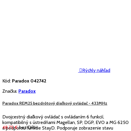

Rýchly náhľad
Kód:
Paradox 042742
Značka:
Paradox
Paradox REM25 bezdrôtový diaľkový ovládač - 433MHz
Dvojcestný diaľkový ovládač s ovládaním 6 funkcií,
kompatibilný s ústredňami Magellan, SP, DGP, EVO a MG 6250
48,75 €
bez DPH
a podporou funkcie StayD. Podporuje zobrazenie stavu