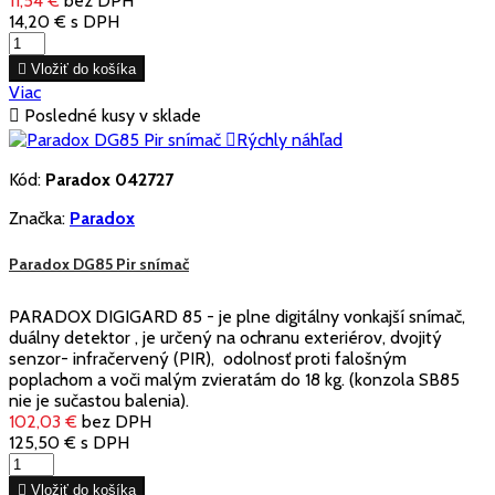
11,54 €
bez DPH
14,20 €
s DPH

Vložiť do košíka
Viac

Posledné kusy v sklade

Rýchly náhľad
Kód:
Paradox 042727
Značka:
Paradox
Paradox DG85 Pir snímač
PARADOX DIGIGARD 85 - je plne digitálny vonkajší snímač,
duálny detektor , je určený na ochranu exteriérov, dvojitý
senzor- infračervený (PIR), odolnosť proti falošným
poplachom a voči malým zvieratám do 18 kg. (konzola SB85
nie je sučastou balenia).
102,03 €
bez DPH
125,50 €
s DPH

Vložiť do košíka