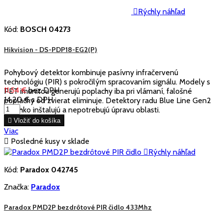

Rýchly náhľad
Kód:
BOSCH 04273
Hikvision - DS-PDP18-EG2(P)
Pohybový detektor kombinuje pasívny infračervenú
technológiu (PIR) s pokročilým spracovaním signálu. Modely s
11,54 €
bez DPH
PET imunitou generujú poplachy iba pri vlámaní, falošné
14,20 €
s DPH
poplachy od zvierat eliminuje. Detektory radu Blue Line Gen2
sa ľahko inštalujú a nepotrebujú úpravu oblasti.

Vložiť do košíka
Viac

Posledné kusy v sklade

Rýchly náhľad
Kód:
Paradox 042745
Značka:
Paradox
Paradox PMD2P bezdrôtové PIR čidlo 433Mhz