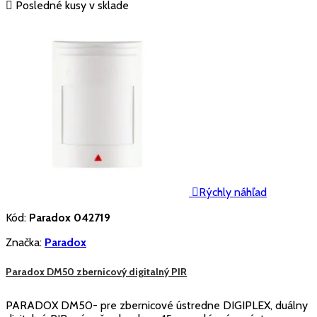

Posledné kusy v sklade

Rýchly náhľad
Kód:
Paradox 042719
Značka:
Paradox
Paradox DM50 zbernicový digitalný PIR
PARADOX DM50- pre zbernicové ústredne DIGIPLEX, duálny