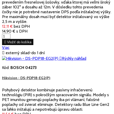
prevedením fresnelovej šošovky, vďaka ktorej má veľmi široký
záber 102° a dosahu až 12m. V dôsledku tohto prevedenia
čočky nie je potrebné nastavenie DPS podľa inštalačnej výšky.
Pre maximálny dosah musí byť detektor inštalovaný vo výške
2,5 m a vyššie.
12,11 €
bez DPH
14,90 €
s DPH

Vložiť do košíka
Viac

externý sklad-do 1 dní

Rýchly náhľad
Kód:
BOSCH 04273
Hikvision - DS-PDP18-EG2(P)
Pohybový detektor kombinuje pasívny infračervenú
technológiu (PIR) s pokročilým spracovaním signálu. Modely s
PET imunitou generujú poplachy iba pri vlámaní, falošné
poplachy od zvierat eliminuje. Detektory radu Blue Line Gen2
sa ľahko inštalujú a nepotrebujú úpravu oblasti.