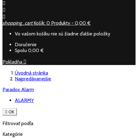



shopping_cart
Košík:
0
Produkty - 0,00 €
Vo vašom košíku nie sú žiadne ďalšie položky
Doručenie
Spolu
0,00 €
Pokladňa

Úvodná stránka
Najpredávanejšie
Paradox Alarm
ALARMY

OK
Filtrovať podľa
Kategórie