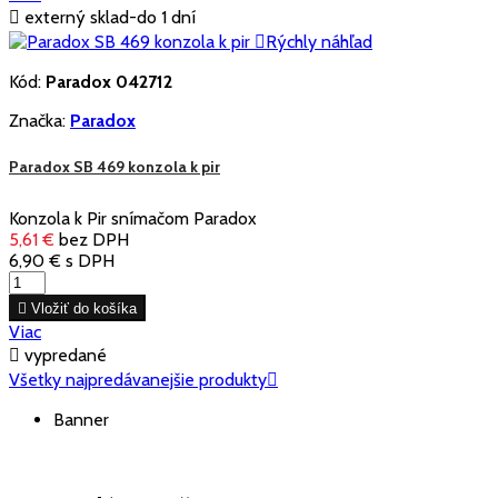

externý sklad-do 1 dní

Rýchly náhľad
Kód:
Paradox 042712
Značka:
Paradox
Paradox SB 469 konzola k pir
Konzola k Pir snímačom Paradox
5,61 €
bez DPH
6,90 €
s DPH

Vložiť do košíka
Viac

vypredané
Všetky najpredávanejšie produkty

Banner