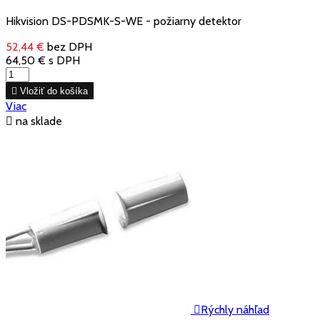
Hikvision DS-PDSMK-S-WE - požiarny detektor
52,44 €
bez DPH
64,50 €
s DPH

Vložiť do košíka
Viac

na sklade

Rýchly náhľad