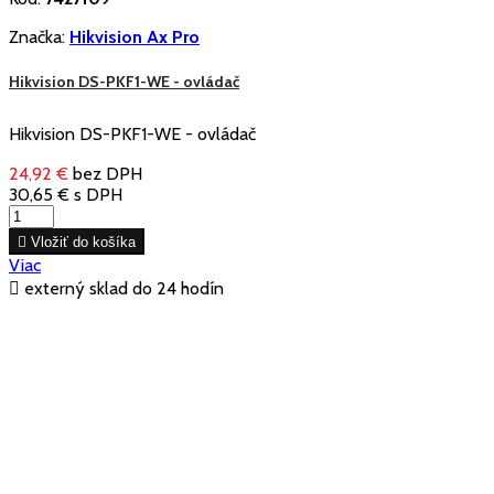
Značka:
Hikvision Ax Pro
Hikvision DS-PKF1-WE - ovládač
Hikvision DS-PKF1-WE - ovládač
24,92 €
bez DPH
30,65 €
s DPH

Vložiť do košíka
Viac

externý sklad do 24 hodín