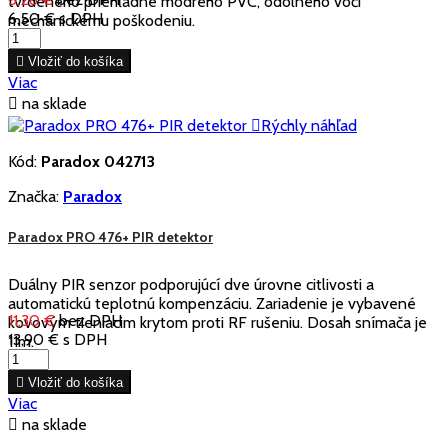
tvrdeného priehľadne modrého PVC, odolného voči
6,50 €
s DPH
mechanickému poškodeniu.

Vložiť do košíka
Viac

na sklade

Rýchly náhľad
Kód:
Paradox 042713
Značka:
Paradox
Paradox PRO 476+ PIR detektor
Duálny PIR senzor podporujúcí dve úrovne citlivosti a
automatickú teplotnú kompenzáciu. Zariadenie je vybavené
11,30 €
bez DPH
kovovým tieniacim krytom proti RF rušeniu. Dosah snímača je
13,90 €
s DPH
11m.

Vložiť do košíka
Viac

na sklade