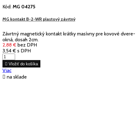
Kód:
MG 04275
MG kontakt B-2-WR plastový závrtný
Závrtný magnetický kontakt krátky masívny pre kovové dvere-
okná, dosah 2cm.
2,88 €
bez DPH
3,54 €
s DPH

Vložiť do košíka
Viac

na sklade