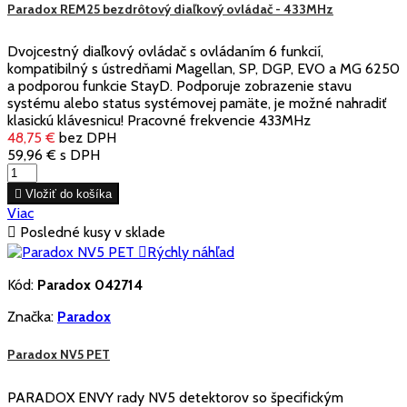
Paradox REM25 bezdrôtový diaľkový ovládač - 433MHz
Dvojcestný diaľkový ovládač s ovládaním 6 funkcií,
kompatibilný s ústredňami Magellan, SP, DGP, EVO a MG 6250
a podporou funkcie StayD. Podporuje zobrazenie stavu
systému alebo status systémovej pamäte, je možné nahradiť
klasickú klávesnicu! Pracovné frekvencie 433MHz
48,75 €
bez DPH
59,96 €
s DPH

Vložiť do košíka
Viac

Posledné kusy v sklade

Rýchly náhľad
Kód:
Paradox 042714
Značka:
Paradox
Paradox NV5 PET
PARADOX ENVY rady NV5 detektorov so špecifickým