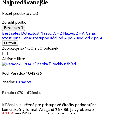
Najpredávanejšie
Počet produktov: 50
Zoradiť podľa:
Best sales

Best sales
Dôležitosť
Názvu: A - Z
Názvu: Z - A
Cena:
vzostupne
Cena: zostupne
Kód, od A po Z
Kód, od Z po A
Filtrovať
Zobrazuje sa 1-50 z 50 položiek


Aktívne filtre

Rýchly náhľad
Kód:
Paradox 1042736
Značka:
Paradox
Paradox C704 kľúčenka
Kľúčenka je určená pre prístupové čítačky podporujúce
komunikačný formát Wiegand 26 - Bit. Je vyrobená z
5,28 €
bez DPH