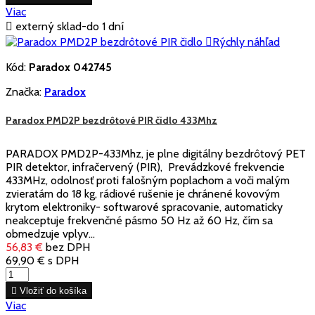
Viac

externý sklad-do 1 dní

Rýchly náhľad
Kód:
Paradox 042745
Značka:
Paradox
Paradox PMD2P bezdrôtové PIR čidlo 433Mhz
PARADOX PMD2P-433Mhz, je plne digitálny bezdrôtový PET
PIR detektor, infračervený (PIR), Prevádzkové frekvencie
433MHz, odolnosť proti falošným poplachom a voči malým
zvieratám do 18 kg, rádiové rušenie je chránené kovovým
krytom elektroniky- softwarové spracovanie, automaticky
neakceptuje frekvenčné pásmo 50 Hz až 60 Hz, čím sa
obmedzuje vplyv...
56,83 €
bez DPH
69,90 €
s DPH

Vložiť do košíka
Viac