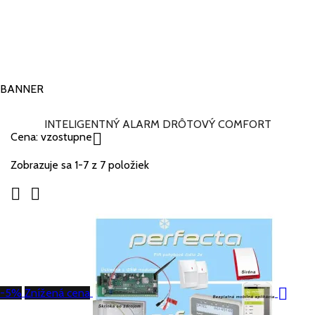
Viac

vypredané
BANNER
INTELIGENTNÝ ALARM DRÔTOVÝ COMFORT
Cena: vzostupne

Zobrazuje sa 1-7 z 7 položiek



-5%
Znížená cena