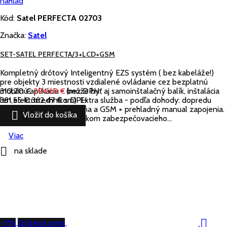
náhľad
Kód:
Satel PERFECTA 02703
Značka:
Satel
SET-SATEL PERFECTA/3+LCD+GSM
Kompletný drôtový Inteligentný EZS systém ( bez kabeláže!)
pre objekty 3 miestnosti vzdialené ovládanie cez bezplatnú
mobilnú aplikáciu - (môže byť aj samoinštalačný balík, inštalácia
310,20 €
294,69 €
bez DPH
len elektrotechnikom). Extra služba - podľa dohody: dopredu
381,55 €
362,47 €
s DPH
naprogramovaná ústredňa a GSM + prehladný manual zapojenia.

Vložiť do košíka
Ústredňa je hlavným prvkom zabezpečovacieho...
Viac

na sklade

-5%
Znížená cena