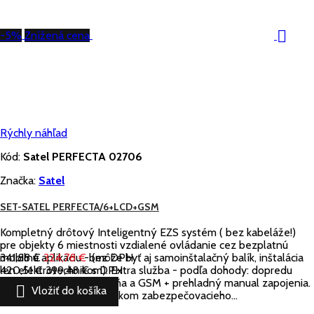

-5%
Znížená cena
Rýchly náhľad
Kód:
Satel PERFECTA 02706
Značka:
Satel
SET-SATEL PERFECTA/6+LCD+GSM
Kompletný drôtový Inteligentný EZS systém ( bez kabeláže!)
pre objekty 6 miestnosti vzdialené ovládanie cez bezplatnú
mobilnú aplikáciu - (môže byť aj samoinštalačný balík, inštalácia
341,88 €
324,78 €
bez DPH
len elektrotechnikom). Extra služba - podľa dohody: dopredu
420,51 €
399,48 €
s DPH
naprogramovaná ústredňa a GSM + prehladný manual zapojenia.

Vložiť do košíka
Ústredňa je hlavným prvkom zabezpečovacieho...